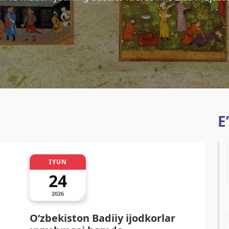
E
IYUN
24
2026
O‘zbekiston Badiiy ijodkorlar