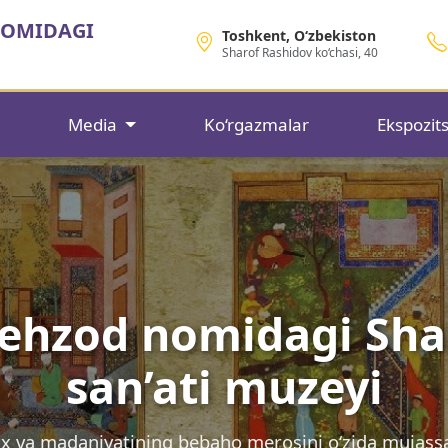
NOMIDAGI
Toshkent, O‘zbekiston
Sharof Rashidov ko‘chasi, 40
Media
Ko‘rgazmalar
Ekspozits
ehzod nomidagi Sha
san’ati muzeyi
arix va madaniyatining bebaho merosini o‘zida muja