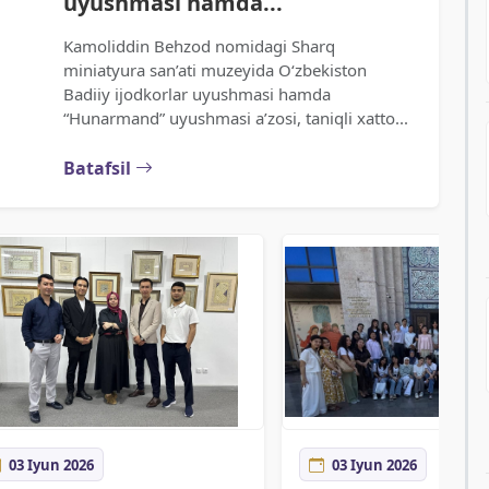
uyushmasi hamda...
Kamoliddin Behzod nomidagi Sharq
miniatyura san’ati muzeyida O‘zbekiston
Badiiy ijodkorlar uyushmasi hamda
“Hunarmand” uyushmasi a’zosi, taniqli xatto...
Batafsil
03 Iyun 2026
03 Iyun 2026