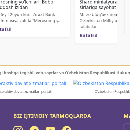
rosning yo‘lchilari: Bobo
Sharq miniatyura san’a
qqosh izidan
sirlariga sayohat
6-yil 2-iyun kuni Ziraat Bank
Mirzo Ulug‘bek nomidagi
ferensiya zalida “Merosning y...
O‘zbekiston Milliy universi
talabalar...
tafsil
Batafsil
i boshqa tegishli veb-saytlar va O‘zbekiston Respublikasi Hukum
teraktiv davlat xizmatlari portali
O'zbekiston Respublika
BIZ IJTIMOIY TARMOQLARDA
M