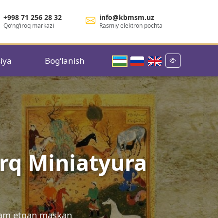
+998 71 256 28 32
info@kbmsm.uz
Qo‘ng‘iroq markazi
Rasmiy elektron pochta
iya
Bog‘lanish
rq Miniatyura
ssam etgan maskan