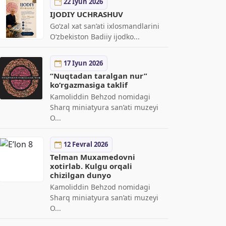
22 Iyun 2026
IJODIY UCHRASHUV
Go‘zal xat san’ati ixlosmandlarini
O‘zbekiston Badiiy ijodko...
17 Iyun 2026
“Nuqtadan taralgan nur”
ko‘rgazmasiga taklif
Kamoliddin Behzod nomidagi
Sharq miniatyura san’ati muzeyi
O...
12 Fevral 2026
Telman Muxamedovni
xotirlab. Kulgu orqali
chizilgan dunyo
Kamoliddin Behzod nomidagi
Sharq miniatyura san’ati muzeyi
O...
21 May 2026