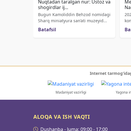
Nuqtadan taralgan nur: Ustoz va
Me
shogirdlar ij...
Na
Bugun Kamoliddin Behzod nomidagi
202
Sharq miniatyura san’ati muzeyid...
kon
Batafsil
Ba
Internet tarmog‘idag
Madaniyat vazirligi
Yagona in
ALOQA VA ISH VAQTI
Dushanba - Juma: 09:00 - 17:00