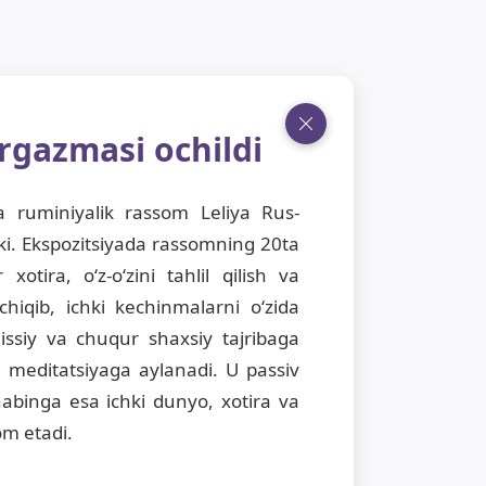
rgazmasi ochildi
 ruminiyalik rassom Leliya Rus-
ki. Ekspozitsiyada rassomning 20ta
otira, o‘z-o‘zini tahlil qilish va
hiqib, ichki kechinmalarni o‘zida
ssiy va chuqur shaxsiy tajribaga
 meditatsiyaga aylanadi. U passiv
habinga esa ichki dunyo, xotira va
om etadi.