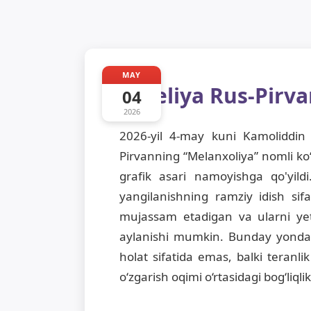
MAY
Leliya Rus-Pirv
04
2026
2026-yil 4-may kuni Kamoliddin
Pirvanning “Melanxoliya” nomli ko
grafik asari namoyishga qo'yildi.
yangilanishning ramziy idish sif
mujassam etadigan va ularni yet
aylanishi mumkin. Bunday yondash
holat sifatida emas, balki teranl
o‘zgarish oqimi o‘rtasidagi bog‘liq