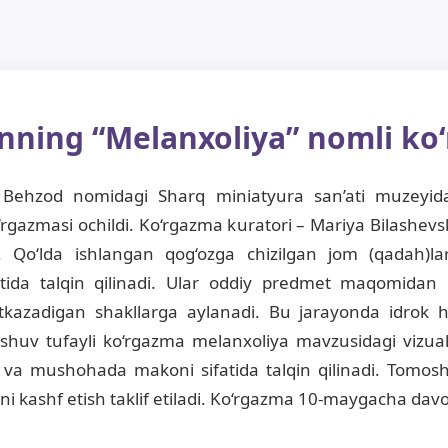
anning “Melanxoliya” nomli ko‘
 Behzod nomidagi Sharq miniatyura san’ati muzeyida
‘rgazmasi ochildi. Ko‘rgazma kuratori – Mariya Bilashevs
 Qo‘lda ishlangan qog‘ozga chizilgan jom (qadah)lar x
atida talqin qilinadi. Ular oddiy predmet maqomidan c
kazadigan shakllarga aylanadi. Bu jarayonda idrok hi
uv tufayli ko‘rgazma melanxoliya mavzusidagi vizual
ik va mushohada makoni sifatida talqin qilinadi. Tomos
likni kashf etish taklif etiladi. Ko‘rgazma 10-maygacha dav