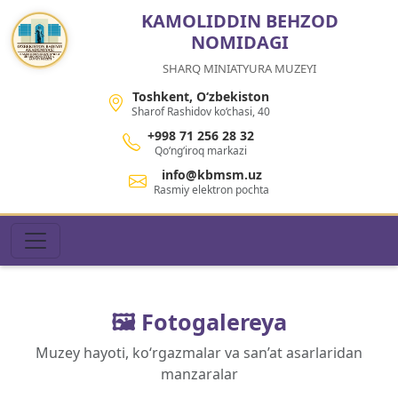
KAMOLIDDIN BEHZOD
NOMIDAGI
SHARQ MINIATYURA MUZEYI
Toshkent, O‘zbekiston
Sharof Rashidov ko‘chasi, 40
+998 71 256 28 32
Qo‘ng‘iroq markazi
info@kbmsm.uz
Rasmiy elektron pochta
🖼️ Fotogalereya
Muzey hayoti, ko‘rgazmalar va san’at asarlaridan
manzaralar