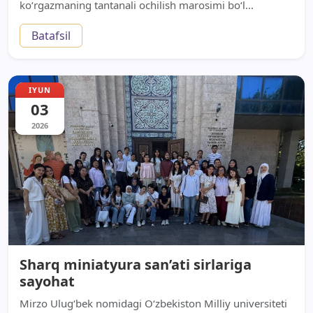
ko‘rgazmaning tantanali ochilish marosimi bo‘l...
Batafsil
IYUN
03
2026
Sharq miniatyura san’ati sirlariga
sayohat
Mirzo Ulug‘bek nomidagi O‘zbekiston Milliy universiteti