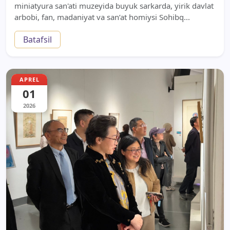
miniatyura san'ati muzeyida buyuk sarkarda, yirik davlat
arbobi, fan, madaniyat va san’at homiysi Sohibq...
Batafsil
APREL
01
2026