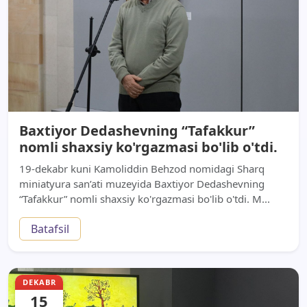
Baxtiyor Dedashevning “Tafakkur”
nomli shaxsiy ko'rgazmasi bo'lib o'tdi.
19-dekabr kuni Kamoliddin Behzod nomidagi Sharq
miniatyura san’ati muzeyida Baxtiyor Dedashevning
“Tafakkur” nomli shaxsiy ko'rgazmasi bo'lib o'tdi. M...
Batafsil
DEKABR
15