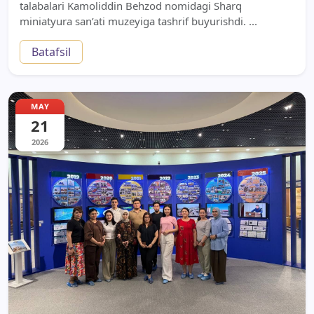
talabalari Kamoliddin Behzod nomidagi Sharq
miniatyura san’ati muzeyiga tashrif buyurishdi. ...
Batafsil
MAY
21
2026