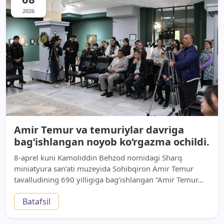
2026
Amir Temur va temuriylar davriga
bag‘ishlangan noyob ko‘rgazma ochildi.
8-aprel kuni Kamoliddin Behzod nomidagi Sharq
miniatyura san’ati muzeyida Sohibqiron Amir Temur
tavalludining 690 yilligiga bag‘ishlangan “Amir Temur...
Batafsil