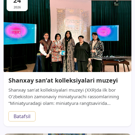
24
2026
Shanxay sanʼat kolleksiyalari muzeyi
Shanxay sanʼat kolleksiyalari muzeyi (XXR)da ilk bor
O‘zbekiston zamonaviy miniatyurachi rassomlarining
“Miniatyuradagi olam: miniatyura rangtsavirida...
Batafsil