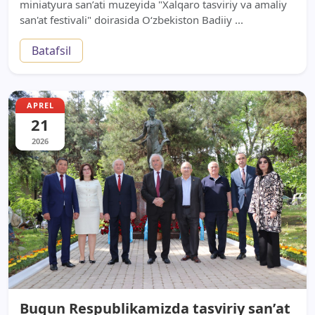
miniatyura san’ati muzeyida "Xalqaro tasviriy va amaliy
san'at festivali" doirasida О‘zbekiston Badiiy ...
Batafsil
APREL
21
2026
Bugun Respublikamizda tasviriy sanʼat