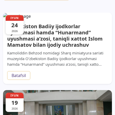
IYUN
24
O‘zbekiston Badiiy ijodkorlar
uyushmasi hamda “Hunarmand”
2026
uyushmasi a’zosi, taniqli xattot Islom
Mamatov bilan ijodiy uchrashuv
Kamoliddin Behzod nomidagi Sharq miniatyura san’ati
muzeyida O‘zbekiston Badiiy ijodkorlar uyushmasi
hamda “Hunarmand” uyushmasi a’zosi, taniqli xatto...
Batafsil
IYUN
19
2026