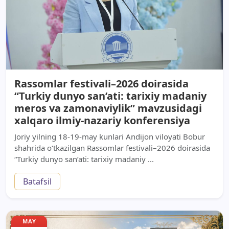
Rassomlar festivali–2026 doirasida
“Turkiy dunyo san’ati: tarixiy madaniy
meros va zamonaviylik” mavzusidagi
xalqaro ilmiy-nazariy konferensiya
Joriy yilning 18-19-may kunlari Andijon viloyati Bobur
shahrida o‘tkazilgan Rassomlar festivali–2026 doirasida
“Turkiy dunyo san’ati: tarixiy madaniy ...
Batafsil
MAY