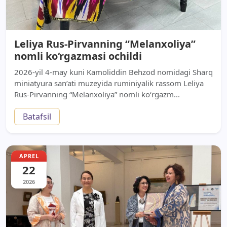
Leliya Rus-Pirvanning “Melanxoliya”
nomli ko‘rgazmasi ochildi
2026-yil 4-may kuni Kamoliddin Behzod nomidagi Sharq
miniatyura san’ati muzeyida ruminiyalik rassom Leliya
Rus-Pirvanning “Melanxoliya” nomli ko‘rgazm...
Batafsil
APREL
22
2026