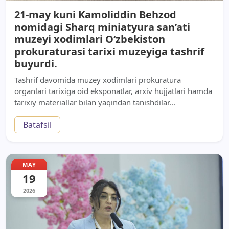
21-may kuni Kamoliddin Behzod
nomidagi Sharq miniatyura san’ati
muzeyi xodimlari O‘zbekiston
prokuraturasi tarixi muzeyiga tashrif
buyurdi.
Tashrif davomida muzey xodimlari prokuratura
organlari tarixiga oid eksponatlar, arxiv hujjatlari hamda
tarixiy materiallar bilan yaqindan tanishdilar...
Batafsil
MAY
19
2026