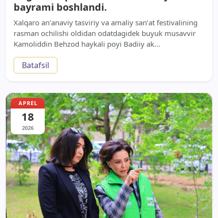
bayrami boshlandi.
Xalqaro anʼanaviy tasviriy va amaliy sanʼat festivalining
rasman ochilishi oldidan odatdagidek buyuk musavvir
Kamoliddin Behzod haykali poyi Badiiy ak...
Batafsil
APREL
18
2026