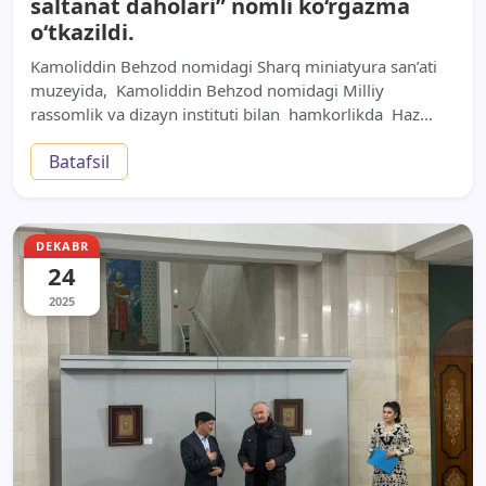
saltanat daholari” nomli ko‘rgazma
o‘tkazildi.
Kamoliddin Behzod nomidagi Sharq miniatyura san’ati
muzeyida, Kamoliddin Behzod nomidagi Milliy
rassomlik va dizayn instituti bilan hamkorlikda Haz...
Batafsil
DEKABR
24
2025