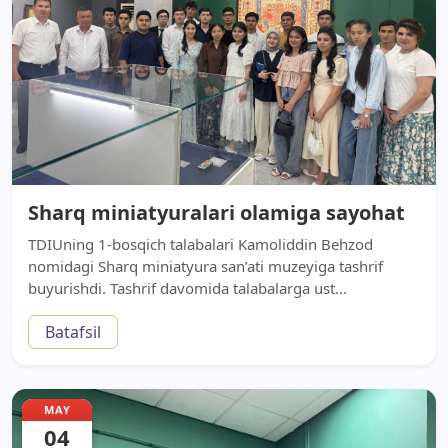
Sharq miniatyuralari olamiga sayohat
TDIUning 1-bosqich talabalari Kamoliddin Behzod
nomidagi Sharq miniatyura san’ati muzeyiga tashrif
buyurishdi. Tashrif davomida talabalarga ust...
Batafsil
MAY
04