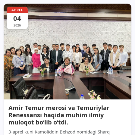
APREL
04
2026
Amir Temur merosi va Temuriylar
Renessansi haqida muhim ilmiy
muloqot bo‘lib o‘tdi.
3-aprel kuni Kamoliddin Behzod nomidagi Sharq