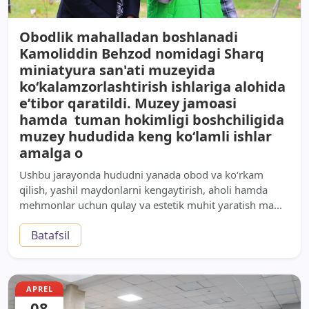
Obodlik mahalladan boshlanadi
Kamoliddin Behzod nomidagi Sharq
miniatyura san'ati muzeyida
ko‘kalamzorlashtirish ishlariga alohida
e’tibor qaratildi. Muzey jamoasi
hamda tuman hokimligi boshchiligida
muzey hududida keng ko‘lamli ishlar
amalga o
Ushbu jarayonda hududni yanada obod va ko‘rkam
qilish, yashil maydonlarni kengaytirish, aholi hamda
mehmonlar uchun qulay va estetik muhit yaratish ma...
Batafsil
APREL
08