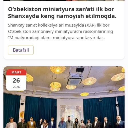
O‘zbekiston miniatyura san’ati ilk bor
Shanxayda keng namoyish etilmoqda.
Shanxay san’at kolleksiyalari muzeyida (XXR) ilk bor
O‘zbekiston zamonaviy miniatyurachi rassomlarining
“Miniatyuradagi olam: miniatyura rangtasvirida...
Batafsil
MART
26
2026