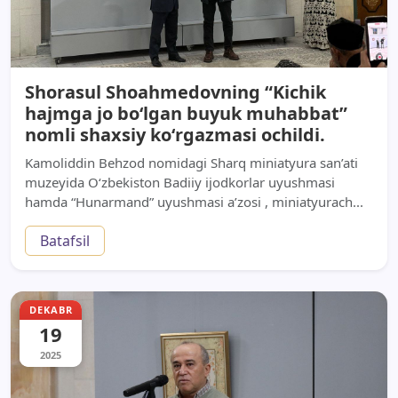
Shorasul Shoahmedovning “Kichik
hajmga jo boʻlgan buyuk muhabbat”
nomli shaxsiy koʻrgazmasi ochildi.
Kamoliddin Behzod nomidagi Sharq miniatyura san’ati
muzeyida O‘zbekiston Badiiy ijodkorlar uyushmasi
hamda “Hunarmand” uyushmasi a’zosi , miniatyurach...
Batafsil
DEKABR
19
2025