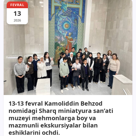
FEVRAL
13
2026
13-13 fevral Kamoliddin Behzod
nomidagi Sharq miniatyura sanʼati
muzeyi mehmonlarga boy va
mazmunli ekskursiyalar bilan
eshiklarini ochdi.