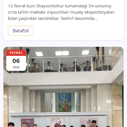
12-fevral kuni Shayxontohur tumanidagi 34-umumiy
o‘rta ta’lim maktabi o‘quvchilari muzey ekspozitsiyalari
bilan yaqindan tanishdilar. Tashrif davomida...
Batafsil
FEVRAL
06
2026