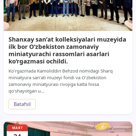
Shanxay sanʼat kolleksiyalari muzeyida
ilk bor O‘zbekiston zamonaviy
miniatyurachi rassomlari asarlari
ko‘rgazmasi ochildi.
Ko‘rgazmada Kamoliddin Behzod nomidagi Sharq
miniatyura sanʼati muzeyi fondi va O‘zbekiston
zamonaviy miniatyurasi rivojiga katta hissa
qo‘shayotgan u...
Batafsil
MART