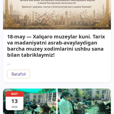
18-may — Xalqaro muzeylar kuni. Tarix
va madaniyatni asrab-avaylaydigan
barcha muzey xodimlarini ushbu sana
bilan tabriklaymiz!
...
Batafsil
MAY
13
2026