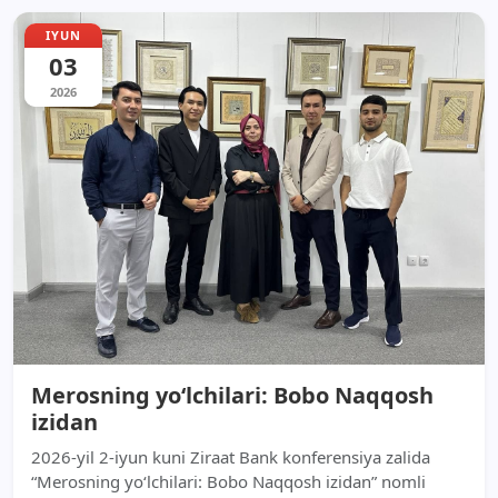
IYUN
03
2026
Merosning yo‘lchilari: Bobo Naqqosh
izidan
2026-yil 2-iyun kuni Ziraat Bank konferensiya zalida
“Merosning yo‘lchilari: Bobo Naqqosh izidan” nomli