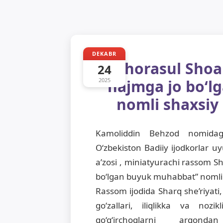
DEKABR
Shorasul Sho
24
2025
hajmga jo boʻ
nomli shaxsiy 
Kamoliddin Behzod nomidag
O‘zbekiston Badiiy ijodkorla
a’zosi , miniatyurachi rassom 
boʻlgan buyuk muhabbat” nomli s
Rassom ijodida Sharq she’riyati,
goʻzallari, iliqlikka va nozik
qo‘g‘irchoqlarni arqond